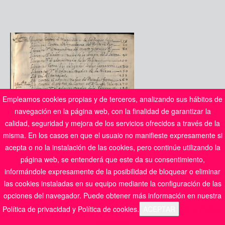
Empleamos cookies propias y de terceros, analizando sus hábitos de
navegación en la página web, con la finalidad de garantizar la
calidad, seguridad y mejora de los servicios ofrecidos a través de la
misma. En los casos en que el usuaio no manifieste expresamente si
acepta o no la instalación de las cookies, pero continúe utilizando la
página web, se entenderá que este da su consentimiento,
informándole expresamente de la posibilidad de bloquear o eliminar
las cookies instaladas en su equipo mediante la configuración de las
opciones del navegador. Puede obtener más información en nuestra
Política de privacidad y Política de cookies.
ACEPTAR
Ver a Política
Documento 11
de cookies