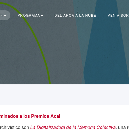
24
PROGRAMA
DEL ARCA A LA NUBE
VEN A SOR
ominados a los Premios Acal
chivístico son
La Digitalizadora de la Memoria Colectiva
, una 