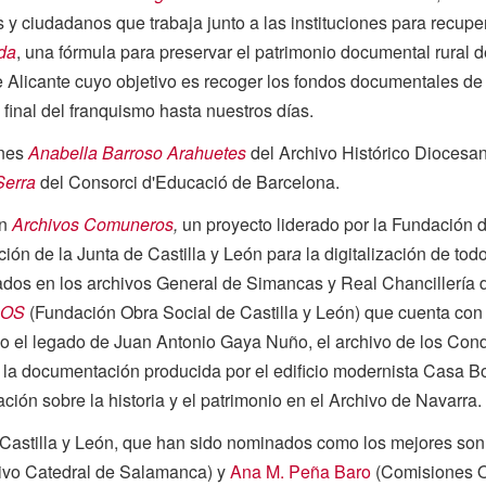
 y ciudadanos que trabaja junto a las instituciones para recuper
rda
, una fórmula para preservar el patrimonio documental rural
de Alicante cuyo objetivo es recoger los fondos documentales 
l final del franquismo hasta nuestros días.
ones
Anabella Barroso Arahuetes
del Archivo Histórico Diocesa
Serra
del Consorci d'Educació de Barcelona.
on
Archivos Comuneros
,
un proyecto liderado por la Fundación d
ción de la Junta de Castilla y León par
a
la digitalización de to
os en los archivos General de Simancas y Real Chancillería de
DOS
(Fundación Obra Social de Castilla y León) que cuenta con l
omo el legado de Juan Antonio Gaya Nuño, el archivo de los Co
la documentación producida por el edificio modernista Casa B
ión sobre la historia y el patrimonio en el Archivo de Navarra.
e Castilla y León, que han sido nominados como los mejores son
ivo Catedral de Salamanca) y
Ana M. Peña Baro
(Comisiones Ob