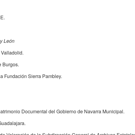
VE.
 y León
Valladolid.
e Burgos.
la Fundación Sierra Pambley.
Patrimonio Documental del Gobierno de Navarra Municipal.
Guadalajara.
 de Valoración de la Subdirección General de Archivos Estatale