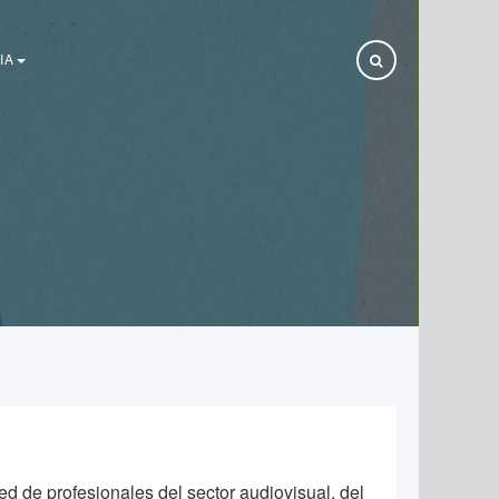
IA
red de profesionales del sector audiovisual, del